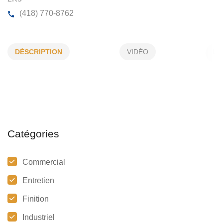
SERVICES RÉSIDENTIELS EP
DÉSCRIPTION
VIDÉO
38, Chemin de la Baie-Queylus A, CP 83, (Qc)
G8P
2K5
(418) 770-8762
Catégories
Commercial
Entretien
Finition
Industriel