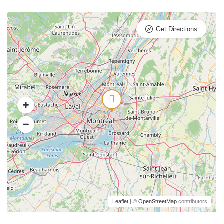
Get Directions
Leaflet
| ©
OpenStreetMap
contributors