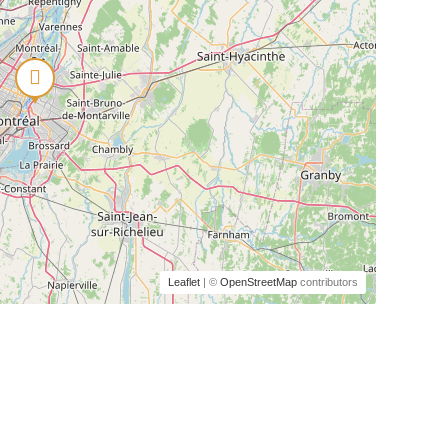
Leaflet
| ©
OpenStreetMap
contributors