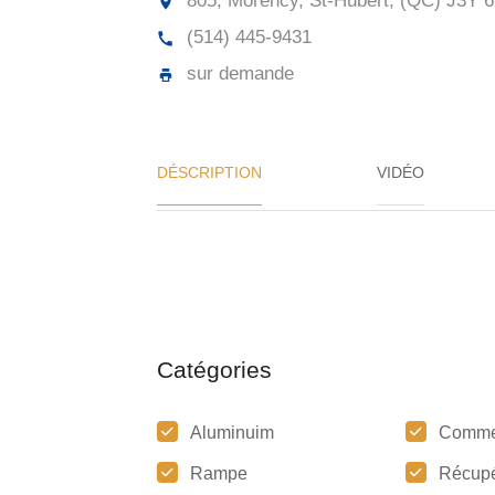
805, Morency, St-Hubert, (QC) J3Y 
(514) 445-9431
sur demande
DÉSCRIPTION
VIDÉO
Catégories
Aluminuim
Comme
Rampe
Récupé