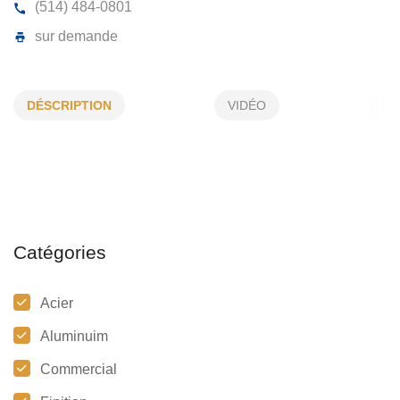
SOUDURES DANIEL BRETON
DÉSCRIPTION
VIDÉO
7962, Simonne, LaSalle, (QC) H8P 1W4
(514) 484-0801
sur demande
Catégories
Acier
Aluminuim
Commercial