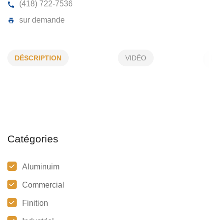
SOUDURES DLM (2005) INC
DÉSCRIPTION
VIDÉO
180, Industrielle, Rimouski, (QC) G5M 1A5
(418) 722-7536
sur demande
Catégories
Aluminuim
Commercial
Finition