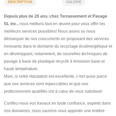
AMÉNAGEMENT PAYSAGER
PAVAGE ÉCOLOGIQUE
DÉSCRIPTION
GALERIE
MINI-EXCAVATION
TERRASSEMENT
EXCAVATION
Depuis plus de 20 ans, chez Terrassement et Pavage
ASPHALTAGE
RÉSIDENTIEL
COMMERCIAL
SL inc.,
nous mettons tout en œuvre pour vous offrir les
INSTITUTIONNEL
meilleurs services possibles! Nous avons su nous
démarquer de nos concurrents en proposant des services
innovants dans le domaine du recyclage écoénergétique et
en développant, notamment, de nouvelles techniques de
pavage à base de plastique recyclé à émulsion base et
haute température.
Mais, si notre réputation est excellente, c’est aussi parce
que nos services sont impeccables et que nos
professionnels qualifiés ont à cœur de vous satisfaire!
Confiez-nous vos travaux en toute confiance, experts dans
nos domaines, nous saurons vous apporter une entière