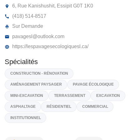
TERRASSEMENT ET PAVAGE S.L.
9066-6942 QUÉBEC INC
6, Rue Kanishushit, Essipit
G0T 1K0
(418) 514-8517
Sur Demande
pavagesl@outlook.com
https://lespavagesecologiquesl.ca/
Spécialités
CONSTRUCTION - RÉNOVATION