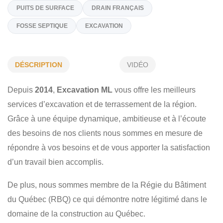
(819) 440-2130
Sur Demande
excavationml@outlook.com
https://excavationml.ca
DÉSCRIPTION
VIDÉO
Spécialités
Depuis
2014
,
Excavation ML
vous offre les meilleurs
services d’excavation et de terrassement de la région.
TERRASSEMENT COMPLET
LIVRAISON D'AGRÉGAT
Grâce à une équipe dynamique, ambitieuse et à l’écoute
PUITS DE SURFACE
DRAIN FRANÇAIS
des besoins de nos clients nous sommes en mesure de
FOSSE SEPTIQUE
EXCAVATION
répondre à vos besoins et de vous apporter la satisfaction
d’un travail bien accomplis.
De plus, nous sommes membre de la Régie du Bâtiment
du Québec (RBQ) ce qui démontre notre légitimé dans le
domaine de la construction au Québec.