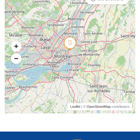
Leaflet
| ©
OpenStreetMap
contributors