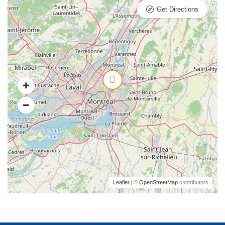
Get Directions
Leaflet
| ©
OpenStreetMap
contributors