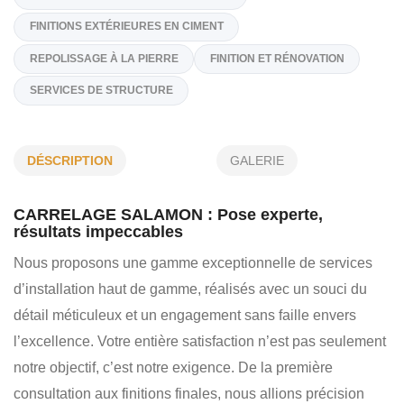
CONTREPLAQUÉ - PLAQUES DE PLÂTRE
REVÊTEMENTS DE SOL ET CARRELAGE
POSE DE PLANCHERS DE BOIS FRANC
INSTALLATION DE PIERRE NATURELLE
DÉSCRIPTION
GALERIE
PEINTURE INTÉRIEURE - EXTÉRIEURE
FINITIONS EXTÉRIEURES EN CIMENT
CARRELAGE SALAMON : Pose experte,
résultats impeccables
REPOLISSAGE À LA PIERRE
FINITION ET RÉNOVATION
Nous proposons une gamme exceptionnelle de services
SERVICES DE STRUCTURE
d’installation haut de gamme, réalisés avec un souci du
détail méticuleux et un engagement sans faille envers
l’excellence. Votre entière satisfaction n’est pas seulement
notre objectif, c’est notre exigence. De la première
consultation aux finitions finales, nous allions précision