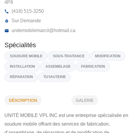
UNITÉ MOBILE VPL INC
302, Boulevard Saint-Michel, Dolbeau-Mistassini
G8
4P8
(418) 515-3250
Sur Demande
unitemobilemarcil@hotmail.ca
Spécialités
DÉSCRIPTION
GALERIE
SOUDURE MOBILE
SOUS-TRAITANCE
MODIFICATION
UNITÉ MOBILE VPL INC est une entreprise spécialisée en
INSTALLATION
ASSEMBLAGE
FABRICATION
soudure mobile offrant des services de fabrication,
RÉPARATION
TUYAUTERIE
d’assemblage, de réparation et de modification de