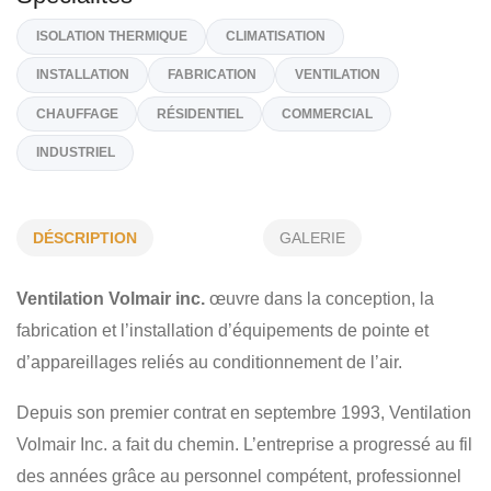
(514) 269-2072
Sur Demande
info@volmair.ca
http://www.ventilationvolmair.com
Spécialités
DÉSCRIPTION
GALERIE
ISOLATION THERMIQUE
CLIMATISATION
INSTALLATION
FABRICATION
VENTILATION
Ventilation Volmair inc.
œuvre dans la conception, la
fabrication et l’installation d’équipements de pointe et
CHAUFFAGE
RÉSIDENTIEL
COMMERCIAL
d’appareillages reliés au conditionnement de l’air.
INDUSTRIEL
Depuis son premier contrat en septembre 1993, Ventilation
Volmair Inc. a fait du chemin. L’entreprise a progressé au fil
des années grâce au personnel compétent, professionnel