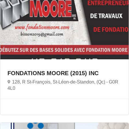
FONDATIONS MOORE (2015) INC
128, R St-François, St-Léon-de-Standon, (Qc) -
G0R
4L0