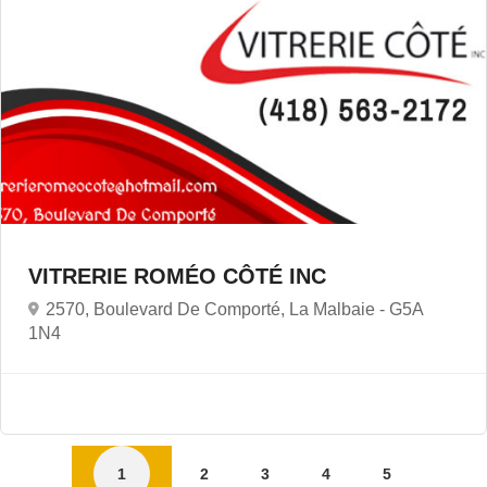
VITRERIE ROMÉO CÔTÉ INC
2570, Boulevard De Comporté, La Malbaie -
G5A
1N4
1
2
3
4
5