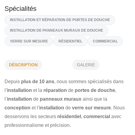
1428, Rue West, Mascouche
J7L 2N5
(514) 458-7216
Sur Demande
info@verreproconcept.com
https://verreproconcept.com/fr/
DÉSCRIPTION
GALERIE
Spécialités
INSTALLATION ET RÉPARATION DE PORTES DE DOUCHE
Depuis
plus de 10 ans
, nous sommes spécialisés dans
l’
installation
et la
réparation
de
portes de douche
,
INSTALLATION DE PANNEAUX MURAUX DE DOUCHE
l’
installation
de
panneaux muraux
ainsi que la
VERRE SUR MESURE
RÉSIDENTIEL
COMMERCIAL
conception
et l’
installation
de
verre sur mesure
. Nous
desservons les secteurs
résidentiel
,
commercial
avec
professionnalisme et précision.