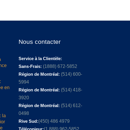
Nous contacter
Service à la Clientèle:
a
ence
Sans-Frais:
(1888) 672-5852
Région de Montréal:
(514) 600-
:
5994
ée en
Région de Montréal:
(514) 418-
3920
Région de Montréal:
(514) 612-
0498
 la
Rive Sud:
(450) 486 4979
ior
me
Télécopieur:
(1 888) 962-5852