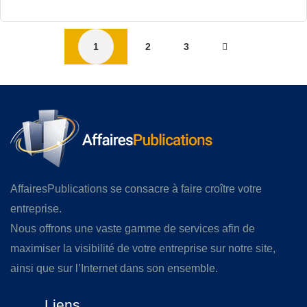
1
2
3
AffairesPublications se consacre à faire croître votre
entreprise.
Nous offrons une vaste gamme de services afin de
maximiser la visibilité de votre entreprise sur notre site,
ainsi que sur l’Internet dans son ensemble.
Liens