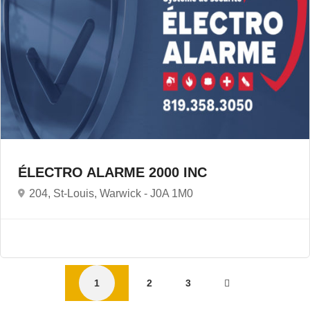
ÉLECTRO ALARME 2000 INC
204, St-Louis, Warwick -
J0A 1M0
1
2
3