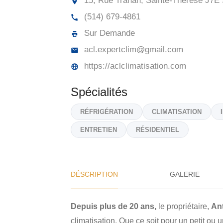
15, Rue Trahan, Sainte-Thérèse
J7E 
(514) 679-4861
Sur Demande
acl.expertclim@gmail.com
https://aclclimatisation.com
Spécialités
RÉFRIGÉRATION
CLIMATISATION
ENTRETIEN
RÉSIDENTIEL
DÉSCRIPTION
GALERIE
Depuis plus de 20 ans,
le propriétaire,
An
climatisation. Que ce soit pour un petit ou u