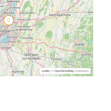
Leaflet
| ©
OpenStreetMap
contributors