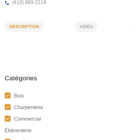
ACCOMODATIONS NORDIQUES LTÉE
DÉSCRIPTION
VIDÉO
8, Caron, C.P. 411, St-Fabien, (Qc)
G0L 2Z0
(418) 869-2119
Catégories
Bois
Charpenterie
Commercial
Ébénesterie