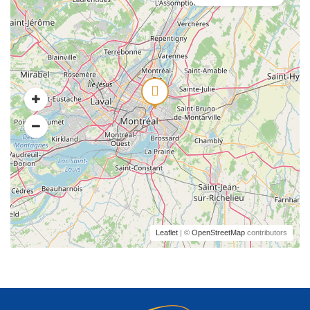
Leaflet
| ©
OpenStreetMap
contributors