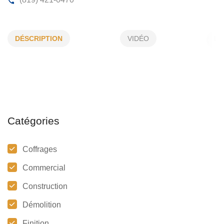
AFG CONSTRUCTION
DÉSCRIPTION
VIDÉO
1220, Piche, Mont-Tremblant, (Qc)
J8E 2M9
(819) 421-0470
Catégories
Coffrages
Commercial
Construction
Démolition
Finition