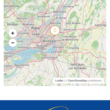
Leaflet
| ©
OpenStreetMap
contributors