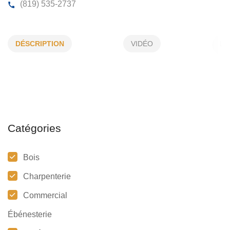
ALLARD MARTIN
DÉSCRIPTION
VIDÉO
74, Boul Trudel E, St-Boniface, (Qc)
G0X 2L0
(819) 535-2737
Catégories
Bois
Charpenterie
Commercial
Ébénesterie