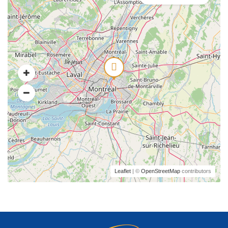
Leaflet
| ©
OpenStreetMap
contributors