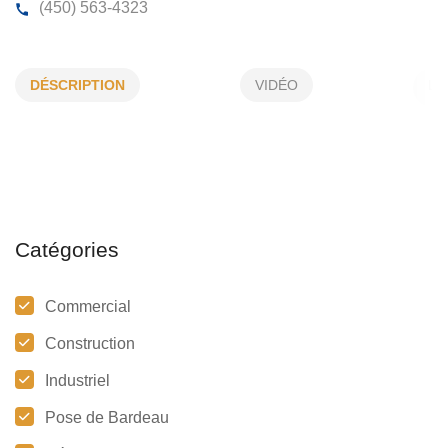
ALTIMUM PLUS
DÉSCRIPTION
VIDÉO
30, 394e Avenue, St-Hippolyte, (Qc)
J8A 3A7
(450) 563-4323
Catégories
Commercial
Construction
Industriel
Pose de Bardeau