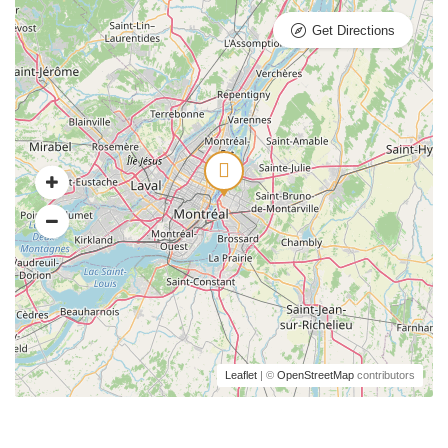
Get Directions
Leaflet
| ©
OpenStreetMap
contributors