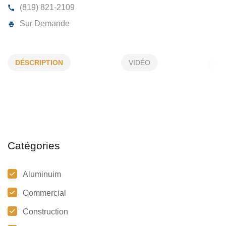
ALUMINIUM LUC FAUTEUX
DÉSCRIPTION
VIDÉO
3665, King E, Sherbrooke, (Qc)
J1G 5J4
(819) 821-2109
Sur Demande
Catégories
Aluminuim
Commercial
Construction