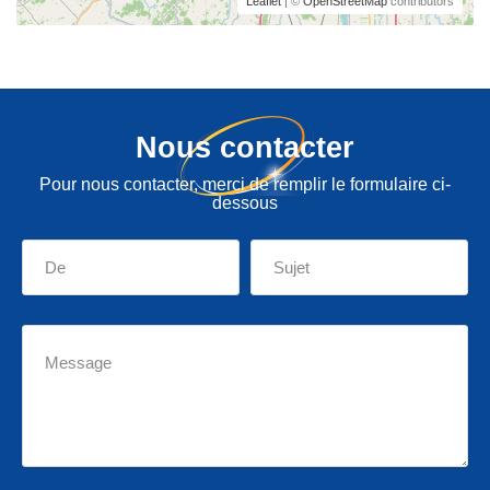
Leaflet
| ©
OpenStreetMap
contributors
Nous contacter
Pour nous contacter, merci de remplir le formulaire ci-
dessous