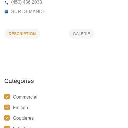
ALUMINUIM ST ANTOINE INC
DÉSCRIPTION
GALERIE
998, RUE LAUZANNE, ST-JÉRÔME, (QC) J5L 1V8
(450) 436 2038
SUR DEMANDE
Catégories
Commercial
Finition
Gouttières