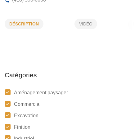
AMÉNAGEMENT DU FJORD INC
DÉSCRIPTION
VIDÉO
3192, de Montpellier, La Baie, (Qc)
G7B 4M2
(418) 590-6666
Catégories
Aménagement paysager
Commercial
Excavation
Finition
Industriel