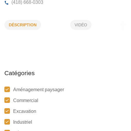
AMÉNAGEMENT PELLETIER
DÉSCRIPTION
VIDÉO
2925, Scott O, Alma, (Qc)
G8C 1A8
(418) 668-0303
Catégories
Aménagement paysager
Commercial
Excavation
Industriel