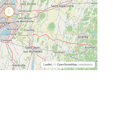
Leaflet
| ©
OpenStreetMap
contributors