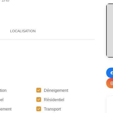
 1H0
tion
Déneigement
iel
Résidentiel
sement
Transport