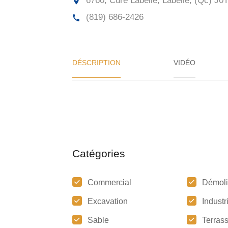
6760, Curé Labelle, Labelle, (Qc)
J0T
(819) 686-2426
DÉSCRIPTION
VIDÉO
Catégories
Commercial
Démoli
Excavation
Industr
Sable
Terras