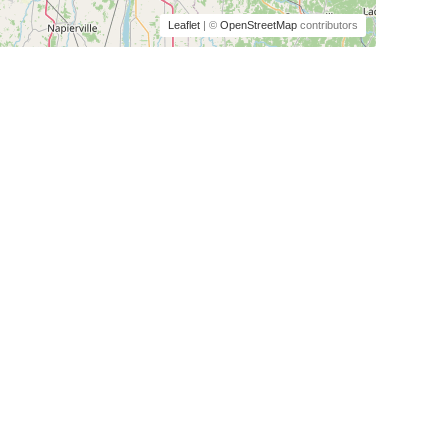
Leaflet
| ©
OpenStreetMap
contributors