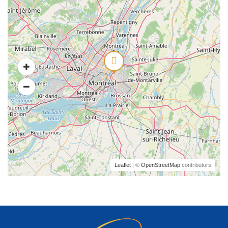
Leaflet
| ©
OpenStreetMap
contributors