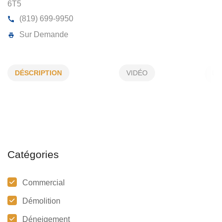
ATELIERS JEFF LAMY
4510, Ave Georges Bornais, Shawinigan, (Qc)
G9N
DÉSCRIPTION
VIDÉO
6T5
(819) 699-9950
Sur Demande
Catégories
Commercial
Démolition
Déneigement