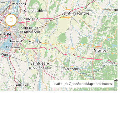
Leaflet
| ©
OpenStreetMap
contributors