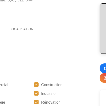
lle, (QC)
J2B 3K4
rcial
Construction
n
Industriel
rie
Rénovation