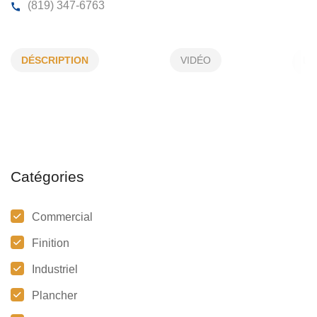
BARON DE LA RÉNOVATION
DÉSCRIPTION
VIDÉO
1108, des Pélicans, Sherbrooke, (Qc)
J1R 0M7
(819) 347-6763
Catégories
Commercial
Finition
Industriel
Plancher