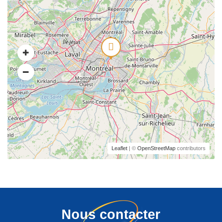
Leaflet
| ©
OpenStreetMap
contributors
Nous contacter