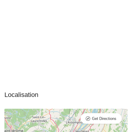
Get Directions