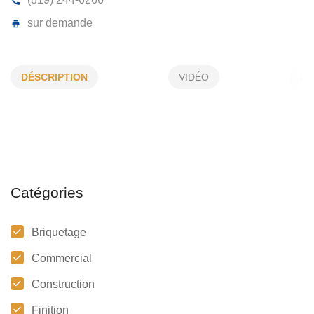
BASTO BRIQUE
DÉSCRIPTION
VIDÉO
191, Ave Robichaud, St-Élie, (QC)
G0X 2N0
(819) 244-6266
sur demande
Catégories
Briquetage
Commercial
Construction
Finition