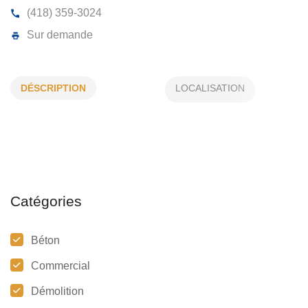
BERNIER JACQUES
DÉSCRIPTION
723, Route 216, Ste-Félicité
G0R 4P0
(418) 359-3024
Sur demande
Catégories
Béton
Commercial
Démolition