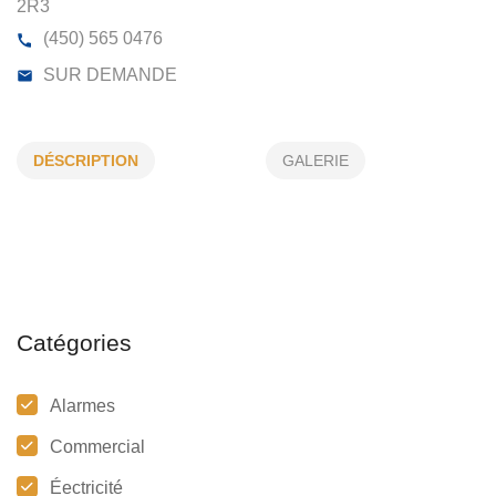
BLONDIN ELECTRIQUE INC
1530, CH DE L’ACHIGAN O, ST-SOPHIE, (QC)
J5J
DÉSCRIPTION
GALERIE
2R3
(450) 565 0476
SUR DEMANDE
Catégories
Alarmes
Commercial
Éectricité