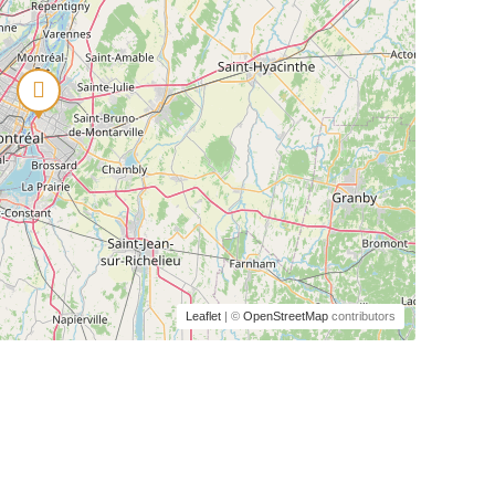
Leaflet
| ©
OpenStreetMap
contributors