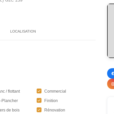
c)
G2C 1S9
nc / flottant
Commercial
-Plancher
Finition
ers de bois
Rénovation