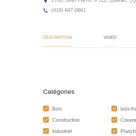
2700, Jean Perrin, # 112, Québec, (Q
(418) 847-0661
DÉSCRIPTION
VIDÉO
Catégories
Bois
bois-fra
Construction
Couvre
Industriel
Planch