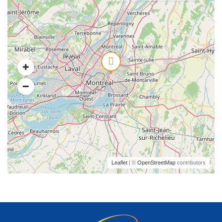
Leaflet
| ©
OpenStreetMap
contributors