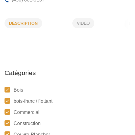
BV GRONDINES INC
DÉSCRIPTION
VIDÉO
4151, Boul Lite, Laval, (Qc)
H7E 1A4
(450) 661-9137
Catégories
Bois
bois-franc / flottant
Commercial
Construction
Couvre-Plancher