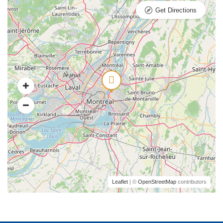
Get Directions
Leaflet
| ©
OpenStreetMap
contributors