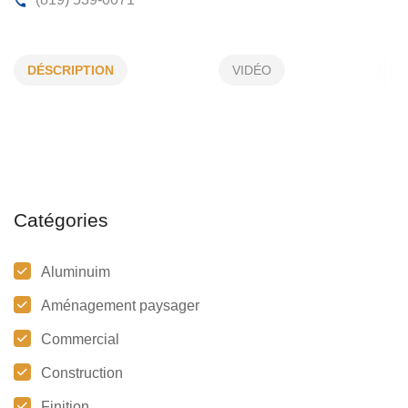
C & G FORTIN INC
DÉSCRIPTION
VIDÉO
2152, 36e Rue, Shawinigan , (Qc)
G9N 5K2
(819) 539-0071
Catégories
Aluminuim
Aménagement paysager
Commercial
Construction
Finition