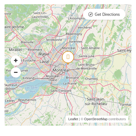
Get Directions
Leaflet
| ©
OpenStreetMap
contributors