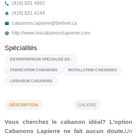
CABANONS LAPIERRE INC
1118, CHEMIN OLIVIER, ST-NICOLAS,
G7A 2M8
(418) 831 4892
(418) 831 4144
cabanons.lapierre@bellnet.ca
http://www.lescabanonslapierre.com
Spécialités
DÉSCRIPTION
GALERIE
ENTREPRENEUR SPÉCIALISÉ EN :
Vous cherchez le cabanon idéal? L’option
FABRICATION CABANONS
INSTALLATION CABANONS
Cabanons Lapierre ne fait aucun doute.
Un
LIVRAISON CABANONS