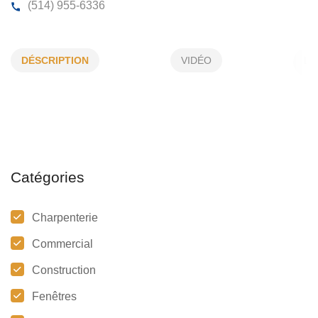
CAMPISI CARMELO
DÉSCRIPTION
VIDÉO
5880, Maricourt, St-Léonard, (Qc) H1P 1L5
(514) 955-6336
Catégories
Charpenterie
Commercial
Construction
Fenêtres