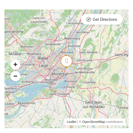
Get Directions
Leaflet
| ©
OpenStreetMap
contributors