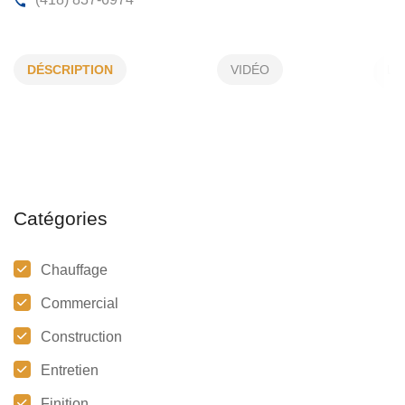
CAROL GRONDIN INC
DÉSCRIPTION
VIDÉO
12, Laure Conan, Lévis, (QC)
G6W 6A9
(418) 837-6974
Catégories
Chauffage
Commercial
Construction
Entretien
Finition