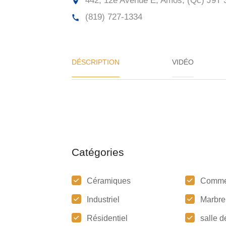
442, 12e Avenue E, Amos, (Qc)
J9T 
(819) 727-1334
DÉSCRIPTION
VIDÉO
Catégories
Céramiques
Comme
Industriel
Marbre
Résidentiel
salle d