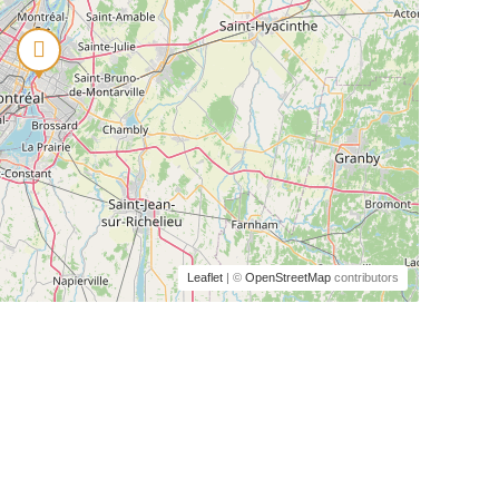
Leaflet
| ©
OpenStreetMap
contributors