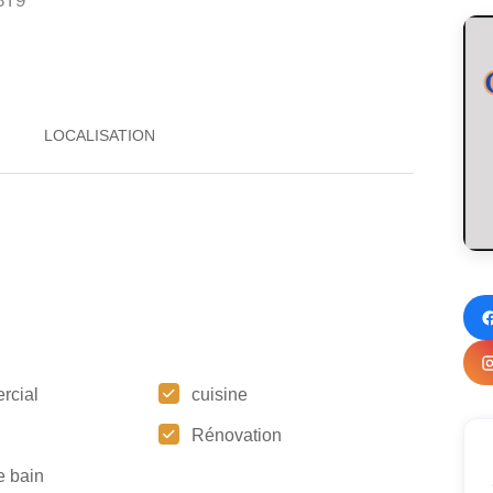
3T9
rcial
cuisine
Rénovation
e bain