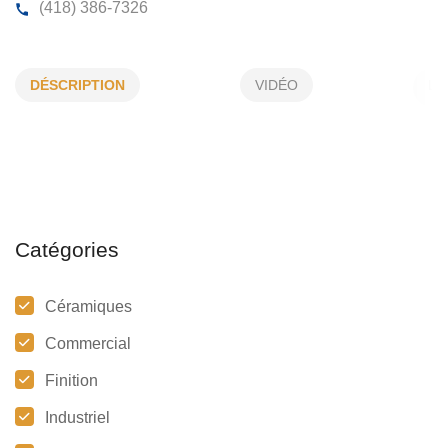
CÉRAMIQUE CMC INC
DÉSCRIPTION
VIDÉO
100, Fillion, Scott, (Qc)
G0S 3G0
(418) 386-7326
Catégories
Céramiques
Commercial
Finition
Industriel