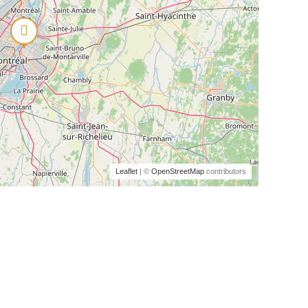
Leaflet
| ©
OpenStreetMap
contributors