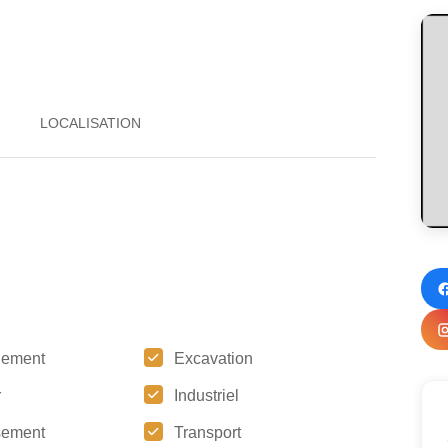
gement
Excavation
r
Industriel
sement
Transport