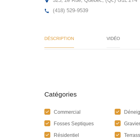
325, 2e Rue, Québec, (Qc)
G1L 2T4
(418) 529-9539
DÉSCRIPTION
VIDÉO
Catégories
Commercial
Dénei
Fosses Septiques
Gravie
Résidentiel
Terras