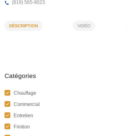
CHAUFFE-EAU ESTRIE
DÉSCRIPTION
VIDÉO
910, 12e Avenue N, Sherbrooke, (QC)
J1E 2X2
(819) 565-9023
Catégories
Chauffage
Commercial
Entretien
Finition