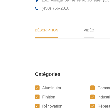
158, Village St-Pierre N, Joliette, (Qc
(450) 756-2810
DÉSCRIPTION
VIDÉO
Catégories
Aluminuim
Comme
Finition
Industr
Rénovation
Répara