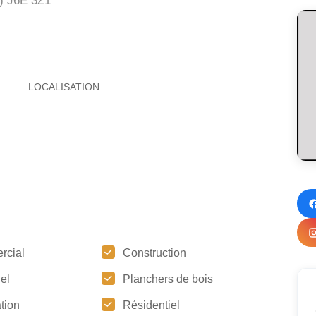
)
J6E 3Z1
rcial
Construction
iel
Planchers de bois
tion
Résidentiel