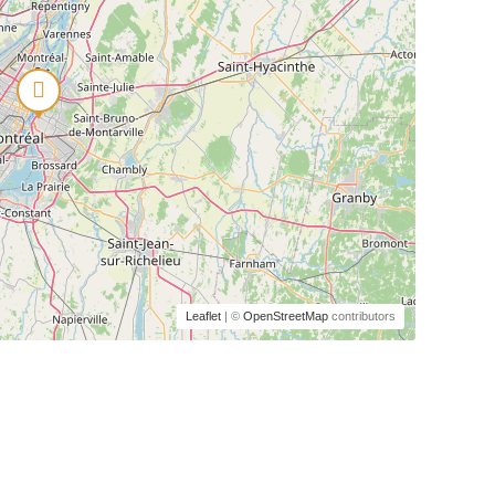
Leaflet
| ©
OpenStreetMap
contributors