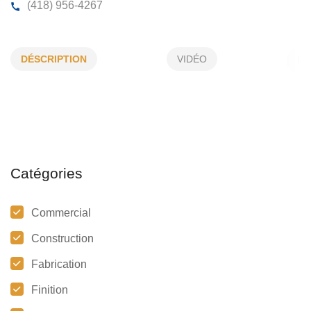
CJLC CONSTRUCTION INC
DÉSCRIPTION
VIDÉO
36, Rg Gaspe, St-Apollinaire, (Qc)
G0S 2E0
(418) 956-4267
Catégories
Commercial
Construction
Fabrication
Finition