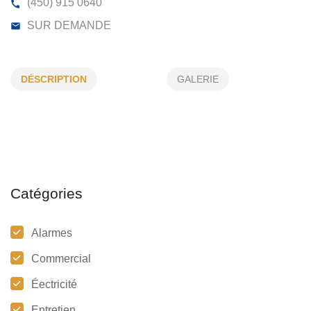
CONCEPT ELECTRIQUE INC
DÉSCRIPTION
GALERIE
36, RUE ARISTIDE, GRANBY, (QC)
J2G 9R5
(450) 915 0640
SUR DEMANDE
Catégories
Alarmes
Commercial
Éectricité
Entretien