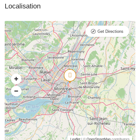
Get Directions
Leaflet
| ©
OpenStreetMap
contributors