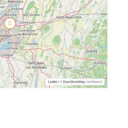
Leaflet
| ©
OpenStreetMap
contributors