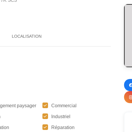
7K 3C3
gement paysager
Commercial
n
Industriel
tion
Réparation