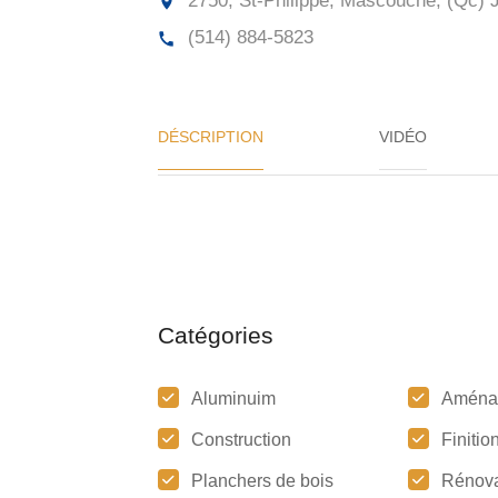
2750, St-Philippe, Mascouche, (Qc)
J
(514) 884-5823
DÉSCRIPTION
VIDÉO
Catégories
Aluminuim
Aména
Construction
Finitio
Planchers de bois
Rénova