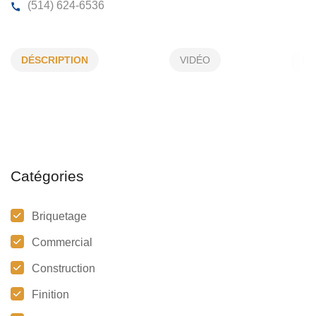
CONSTRUCTION ARGUS
DÉSCRIPTION
VIDÉO
17060, Valentine, Pierrefonds, (QC)
H9J 3A9
(514) 624-6536
Catégories
Briquetage
Commercial
Construction
Finition